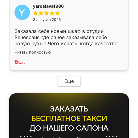
yaroslava1986
3 августа 2026
Заказала себе новый шкаф в студии
Ренессанс где ранее заказывала себе
новую кухню.Чего искать, когда качеством
вполне довольна. Служит кухня уже почти
Читать полностью
два года, нареканий нет.
Еще
ЗАКАЗАТЬ
БЕСПЛАТНОЕ ТАКСИ
ДО НАШЕГО САЛОНА