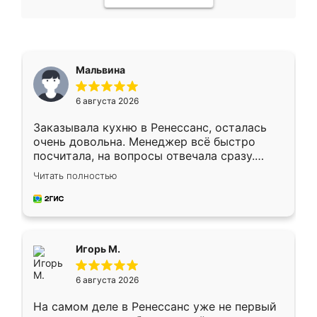
Мальвина
6 августа 2026
Заказывала кухню в Ренессанс, осталась
очень довольна. Менеджер всё быстро
посчитала, на вопросы отвечала сразу.
Замерщик приехал в субботу, подошёл к
Читать полностью
делу со всей ответственностью. Собрали
за день, ребята работали аккуратно, даже
пыли почти не было. Качество отличное,
ящики ходят плавно, ничего не скрипит.
Всё подошло как влитое.
Игорь М.
6 августа 2026
На самом деле в Ренессанс уже не первый