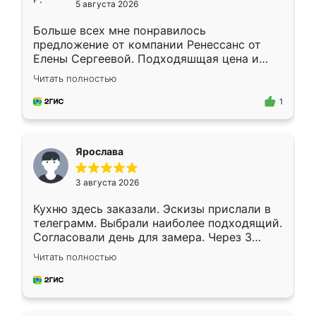
5 августа 2026
Больше всех мне понравилось
предложение от компании Ренессанс от
Елены Сергеевой. Подходяшщая цена и
короткие сроки изготовления. Приехавший
Читать полностью
для замера сотрудник Владислав
предложил по моему эскизу самый
1
подходящий вариант шкафа. Немного его
видоизменил, получилось даже лучше, чем
я хотела.
Ярослава
3 августа 2026
Кухню здесь заказали. Эскизы прислали в
телеграмм. Выбрали наиболее подходящий.
Согласовали день для замера. Через 3
недели кухня была уже готова. Остались
Читать полностью
довольны работой. Спасибо Ренессанс
мебель за качественную работу!