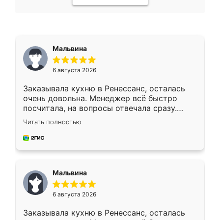
Мальвина
6 августа 2026
Заказывала кухню в Ренессанс, осталась
очень довольна. Менеджер всё быстро
посчитала, на вопросы отвечала сразу.
Замерщик приехал в субботу, подошёл к
Читать полностью
делу со всей ответственностью. Собрали
за день, ребята работали аккуратно, даже
пыли почти не было. Качество отличное,
ящики ходят плавно, ничего не скрипит.
Всё подошло как влитое.
Мальвина
6 августа 2026
Заказывала кухню в Ренессанс, осталась