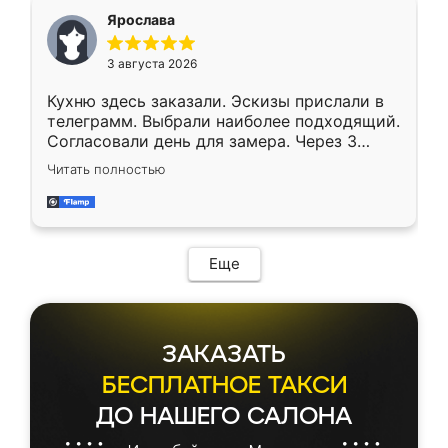
Ярослава
3 августа 2026
Кухню здесь заказали. Эскизы прислали в
телеграмм. Выбрали наиболее подходящий.
Согласовали день для замера. Через 3
недели кухня была уже готова. Остались
Читать полностью
довольны работой. Спасибо Ренессанс
мебель за качественную работу!
Еще
ЗАКАЗАТЬ
БЕСПЛАТНОЕ ТАКСИ
ДО НАШЕГО САЛОНА