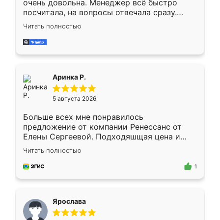
очень довольна. Менеджер всё быстро
посчитала, на вопросы отвечала сразу.
Замерщик приехал в субботу, подошёл к
Читать полностью
делу со всей ответственностью. Собрали
за день, ребята работали аккуратно, даже
пыли почти не было. Качество отличное,
ящики ходят плавно, ничего не скрипит.
Всё подошло как влитое.
Аринка Р.
5 августа 2026
Больше всех мне понравилось
предложение от компании Ренессанс от
Елены Сергеевой. Подходяшщая цена и
короткие сроки изготовления. Приехавший
Читать полностью
для замера сотрудник Владислав
предложил по моему эскизу самый
1
подходящий вариант шкафа. Немного его
видоизменил, получилось даже лучше, чем
я хотела.
Ярослава