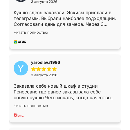
3 августа 2026
Кухню здесь заказали. Эскизы прислали в
телеграмм. Выбрали наиболее подходящий.
Согласовали день для замера. Через 3
недели кухня была уже готова. Остались
Читать полностью
довольны работой. Спасибо Ренессанс
мебель за качественную работу!
yaroslava1986
3 августа 2026
Заказала себе новый шкаф в студии
Ренессанс где ранее заказывала себе
новую кухню.Чего искать, когда качеством
вполне довольна. Служит кухня уже почти
Читать полностью
два года, нареканий нет.