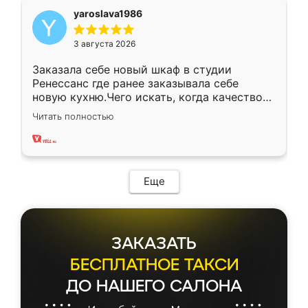
yaroslava1986
3 августа 2026
Заказала себе новый шкаф в студии
Ренессанс где ранее заказывала себе
новую кухню.Чего искать, когда качеством
вполне довольна. Служит кухня уже почти
Читать полностью
два года, нареканий нет.
Еще
ЗАКАЗАТЬ
БЕСПЛАТНОЕ ТАКСИ
ДО НАШЕГО САЛОНА