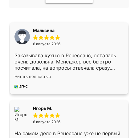
Мальвина
6 августа 2026
Заказывала кухню в Ренессанс, осталась
очень довольна. Менеджер всё быстро
посчитала, на вопросы отвечала сразу.
Замерщик приехал в субботу, подошёл к
Читать полностью
делу со всей ответственностью. Собрали
за день, ребята работали аккуратно, даже
пыли почти не было. Качество отличное,
ящики ходят плавно, ничего не скрипит.
Всё подошло как влитое.
Игорь М.
6 августа 2026
На самом деле в Ренессанс уже не первый