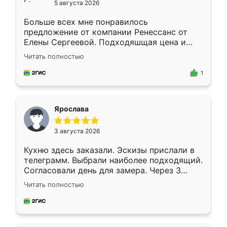
5 августа 2026
Больше всех мне понравилось
предложение от компании Ренессанс от
Елены Сергеевой. Подходяшщая цена и
короткие сроки изготовления. Приехавший
Читать полностью
для замера сотрудник Владислав
предложил по моему эскизу самый
1
подходящий вариант шкафа. Немного его
видоизменил, получилось даже лучше, чем
я хотела.
Ярослава
3 августа 2026
Кухню здесь заказали. Эскизы прислали в
телеграмм. Выбрали наиболее подходящий.
Согласовали день для замера. Через 3
недели кухня была уже готова. Остались
Читать полностью
довольны работой. Спасибо Ренессанс
мебель за качественную работу!