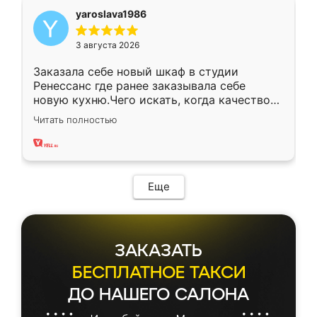
yaroslava1986
3 августа 2026
Заказала себе новый шкаф в студии
Ренессанс где ранее заказывала себе
новую кухню.Чего искать, когда качеством
вполне довольна. Служит кухня уже почти
Читать полностью
два года, нареканий нет.
Еще
ЗАКАЗАТЬ
БЕСПЛАТНОЕ ТАКСИ
ДО НАШЕГО САЛОНА