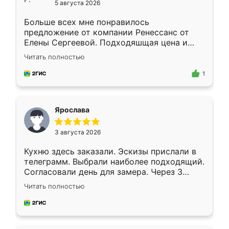
5 августа 2026
Больше всех мне понравилось
предложение от компании Ренессанс от
Елены Сергеевой. Подходяшщая цена и
короткие сроки изготовления. Приехавший
Читать полностью
для замера сотрудник Владислав
предложил по моему эскизу самый
1
подходящий вариант шкафа. Немного его
видоизменил, получилось даже лучше, чем
я хотела.
Ярослава
3 августа 2026
Кухню здесь заказали. Эскизы прислали в
телеграмм. Выбрали наиболее подходящий.
Согласовали день для замера. Через 3
недели кухня была уже готова. Остались
Читать полностью
довольны работой. Спасибо Ренессанс
мебель за качественную работу!