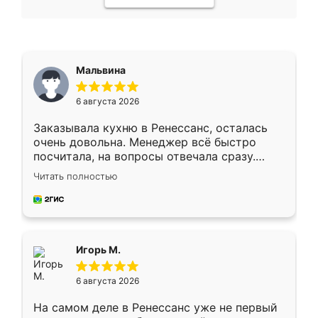
Мальвина
6 августа 2026
Заказывала кухню в Ренессанс, осталась
очень довольна. Менеджер всё быстро
посчитала, на вопросы отвечала сразу.
Замерщик приехал в субботу, подошёл к
Читать полностью
делу со всей ответственностью. Собрали
за день, ребята работали аккуратно, даже
пыли почти не было. Качество отличное,
ящики ходят плавно, ничего не скрипит.
Всё подошло как влитое.
Игорь М.
6 августа 2026
На самом деле в Ренессанс уже не первый