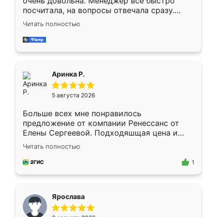
очень довольна. Менеджер всё быстро
посчитала, на вопросы отвечала сразу.
Замерщик приехал в субботу, подошёл к
Читать полностью
делу со всей ответственностью. Собрали
за день, ребята работали аккуратно, даже
пыли почти не было. Качество отличное,
ящики ходят плавно, ничего не скрипит.
Всё подошло как влитое.
Аринка Р.
5 августа 2026
Больше всех мне понравилось
предложение от компании Ренессанс от
Елены Сергеевой. Подходяшщая цена и
короткие сроки изготовления. Приехавший
Читать полностью
для замера сотрудник Владислав
предложил по моему эскизу самый
1
подходящий вариант шкафа. Немного его
видоизменил, получилось даже лучше, чем
я хотела.
Ярослава