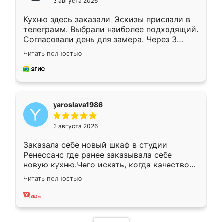
3 августа 2026
Кухню здесь заказали. Эскизы прислали в
телеграмм. Выбрали наиболее подходящий.
Согласовали день для замера. Через 3
недели кухня была уже готова. Остались
Читать полностью
довольны работой. Спасибо Ренессанс
мебель за качественную работу!
yaroslava1986
3 августа 2026
Заказала себе новый шкаф в студии
Ренессанс где ранее заказывала себе
новую кухню.Чего искать, когда качеством
вполне довольна. Служит кухня уже почти
Читать полностью
два года, нареканий нет.