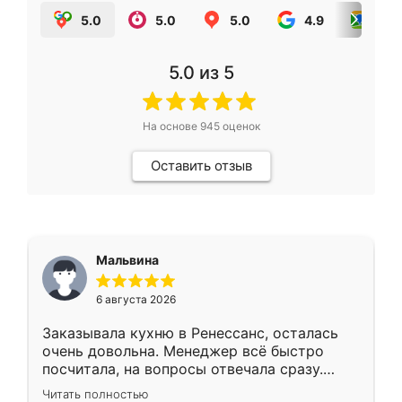
5.0
5.0
5.0
4.9
5.0
5.0
из 5
На основе
945
оценок
Оставить отзыв
Мальвина
6 августа 2026
Заказывала кухню в Ренессанс, осталась
очень довольна. Менеджер всё быстро
посчитала, на вопросы отвечала сразу.
Замерщик приехал в субботу, подошёл к
Читать полностью