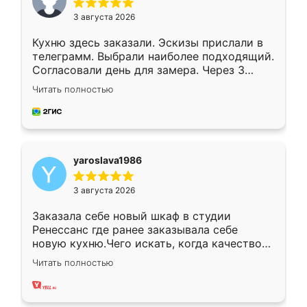
3 августа 2026
Кухню здесь заказали. Эскизы прислали в
телеграмм. Выбрали наиболее подходящий.
Согласовали день для замера. Через 3
недели кухня была уже готова. Остались
Читать полностью
довольны работой. Спасибо Ренессанс
мебель за качественную работу!
yaroslava1986
3 августа 2026
Заказала себе новый шкаф в студии
Ренессанс где ранее заказывала себе
новую кухню.Чего искать, когда качеством
вполне довольна. Служит кухня уже почти
Читать полностью
два года, нареканий нет.