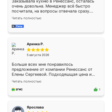
Заказывала кухню в Ренессанс, осталась
очень довольна. Менеджер всё быстро
посчитала, на вопросы отвечала сразу.
Замерщик приехал в субботу, подошёл к
Читать полностью
делу со всей ответственностью. Собрали
за день, ребята работали аккуратно, даже
пыли почти не было. Качество отличное,
ящики ходят плавно, ничего не скрипит.
Всё подошло как влитое.
Аринка Р.
5 августа 2026
Больше всех мне понравилось
предложение от компании Ренессанс от
Елены Сергеевой. Подходяшщая цена и
короткие сроки изготовления. Приехавший
Читать полностью
для замера сотрудник Владислав
предложил по моему эскизу самый
1
подходящий вариант шкафа. Немного его
видоизменил, получилось даже лучше, чем
я хотела.
Ярослава