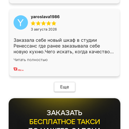
yaroslava1986
3 августа 2026
Заказала себе новый шкаф в студии
Ренессанс где ранее заказывала себе
новую кухню.Чего искать, когда качеством
вполне довольна. Служит кухня уже почти
Читать полностью
два года, нареканий нет.
Еще
ЗАКАЗАТЬ
БЕСПЛАТНОЕ ТАКСИ