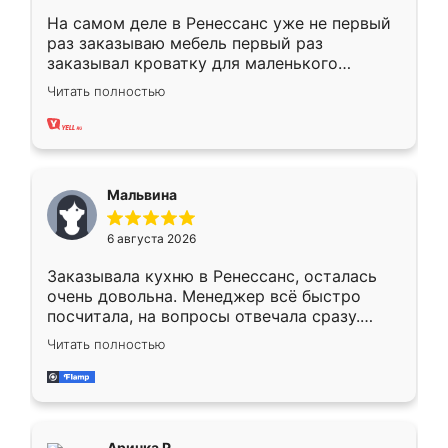
На самом деле в Ренессанс уже не первый
раз заказываю мебель первый раз
заказывал кроватку для маленького
ребёнка при его рождении ,во второй раз
Читать полностью
заказал шкаф-купе. По качеству очень
хорошее сборка достаточно быстрая,
также адекватные цены. До этого
сравнивал с разными конкурентами в этом
сегменте ,выбор у конкурентов куда
Мальвина
меньше, здесь же он более разнообразный.
Мне нравится ,если что-то потребуется из
6 августа 2026
мебели буду заказывать только здесь.
Заказывала кухню в Ренессанс, осталась
очень довольна. Менеджер всё быстро
посчитала, на вопросы отвечала сразу.
Замерщик приехал в субботу, подошёл к
Читать полностью
делу со всей ответственностью. Собрали
за день, ребята работали аккуратно, даже
пыли почти не было. Качество отличное,
ящики ходят плавно, ничего не скрипит.
Всё подошло как влитое.
Аринка Р.