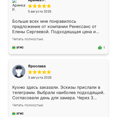
5 августа 2026
Больше всех мне понравилось
предложение от компании Ренессанс от
Елены Сергеевой. Подходяшщая цена и
короткие сроки изготовления. Приехавший
Читать полностью
для замера сотрудник Владислав
предложил по моему эскизу самый
1
подходящий вариант шкафа. Немного его
видоизменил, получилось даже лучше, чем
я хотела.
Ярослава
3 августа 2026
Кухню здесь заказали. Эскизы прислали в
телеграмм. Выбрали наиболее подходящий.
Согласовали день для замера. Через 3
недели кухня была уже готова. Остались
Читать полностью
довольны работой. Спасибо Ренессанс
мебель за качественную работу!