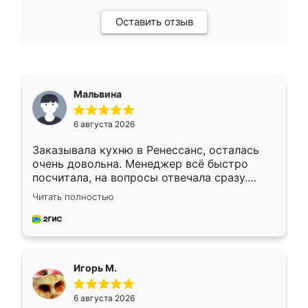
Оставить отзыв
Мальвина
6 августа 2026
Заказывала кухню в Ренессанс, осталась
очень довольна. Менеджер всё быстро
посчитала, на вопросы отвечала сразу.
Замерщик приехал в субботу, подошёл к
Читать полностью
делу со всей ответственностью. Собрали
за день, ребята работали аккуратно, даже
пыли почти не было. Качество отличное,
ящики ходят плавно, ничего не скрипит.
Всё подошло как влитое.
Игорь М.
6 августа 2026