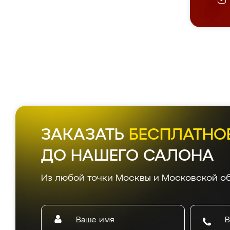
Д
Все
5.0
из 