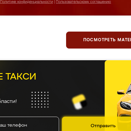
Политике конфиденциальности
|
Пользовательскому соглашению
ПОСМОТРЕТЬ МАТ
ержим планку серьезнее, чем
катани
 отзывы
5.0
5.0
5.0
4.9
5.0
5.0
5
На основе
945
оценок