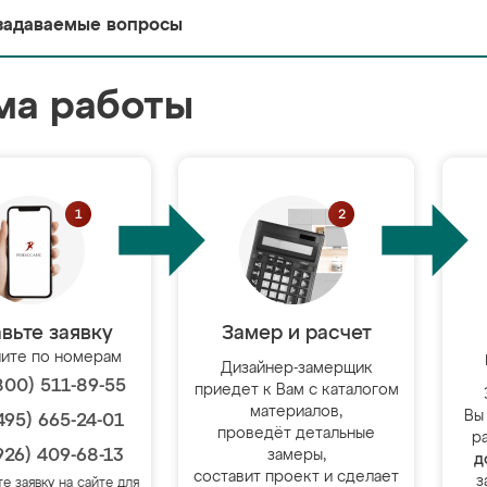
задаваемые вопросы
ма работы
вьте заявку
Замер и расчет
ите по номерам
Дизайнер-замерщик
800) 511-89-55
приедет к Вам с каталогом
материалов,
Вы
495) 665-24-01
проведёт детальные
р
926) 409-68-13
замеры,
д
составит проект и сделает
з
те заявку на сайте для