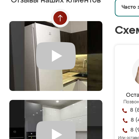
Отзывы наших клиентов
Часто 
Схе
Оста
Позвон
8 (
8 (
8 (
Или оставь