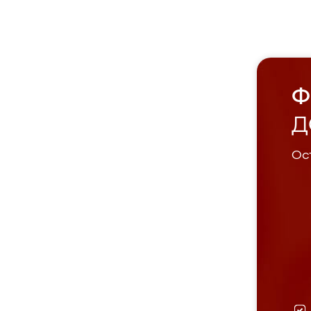
Ф
Д
Ост